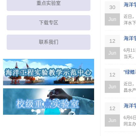
重点实验室
海洋
30
近日，
Jun
下载专区
洋水下
海洋
12
联系我们
6月
Jun
当天，
“绿
12
近日，
Jun
昌水产
​海
12
6月
Jun
同主办