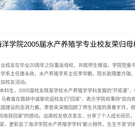
海洋学院2005届水产养殖学专业校友荣归母
专业校友在
毕业
20
周年
之际重返母校，共叙师生情谊。学院党委
科学系主任唐永政，水产养殖学系主任李学鹏，院长助理娄方瑞
参加校友活动。
科生，2005届校友既是学校水产养殖学学科发展的“开拓者”，
。马春富在致辞中诚挚欢迎校友们“回家”，表示学院将秉持“双向
强国建设的澎湃力量。李登来深情回顾了师生共度的青春岁月，
成功和收获回家”的感动。出席校友依次发言，分享了个人成长经历
梁，更彰显了海洋学院水产养殖学学科“薪火相传，生生不息”的
。