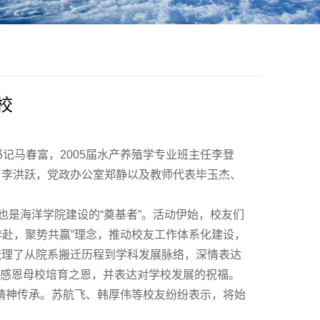
校
书记马春富，
2005
届水产养殖学专业班主任李登
、李洪跃，党政办公室郑静以及教师代表毕玉杰、
也是海洋学院建设的“奠基者”。活动伊始，校友们
奔赴，聚势共赢”理念，推动校友工作体系化建设，
梳理了从院系搬迁历程到学科发展脉络，深情表达
，感恩母校培育之恩，并表达对学校发展的祝福。
精神传承。苏航飞、韩厚伟等校友纷纷表示，将始