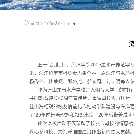
首页
>
学院动态
>
正文
五一假期期间，海洋学院
2005
届水产养殖学
来，海洋科学学科负责人张全胜，原海洋与水产
杨秀兰、杜荣斌、邱盛尧、郝彦周、刘立明等人
作为原山东省水产学校并入烟台大学后的首届本
共同观看建校40周年宣传片，重温母校发展历程
让山海相联的校友情谊化作推动学科建设与海洋
了“20年前带着理想和知识出发，20年后带着
此次返校活动不仅架起了校友与母校的情感桥
终心系母校，为海洋强国建设作出新的更大贡献